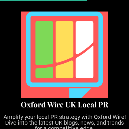
S
k
i
p
t
o
c
o
n
t
e
n
t
Oxford Wire UK Local PR
Amplify your local PR strategy with Oxford Wire!
Dive into the latest UK blogs, news, and trends
for a competitive edge.