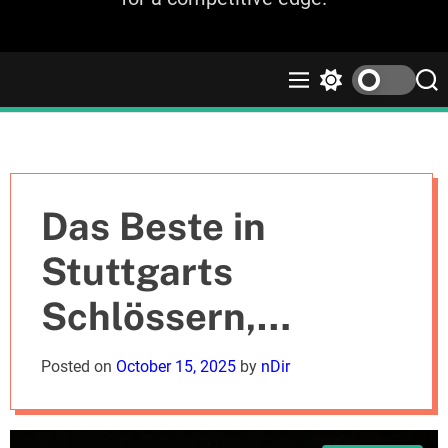
M
S
S
e
w
e
n
i
a
u
t
r
c
c
h
h
c
Das Beste in
o
l
Stuttgarts
o
r
Schlössern,
m
o
d
Bremens
Posted on
October 15, 2025
by
nDir
e
Historisches