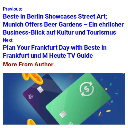
Previous:
P
Beste in Berlin Showcases Street Art;
o
Munich Offers Beer Gardens – Ein ehrlicher
s
Business-Blick auf Kultur und Tourismus
Next:
t
Plan Your Frankfurt Day with Beste in
n
Frankfurt und M Heute TV Guide
a
More From Author
v
i
g
a
t